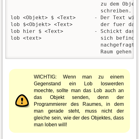
                             zu dem Objekt
                             schreiben. Da
lob <Objekt> $ <Text>      - Der Text wir
lob $<Objekt> <Text>         der fuer das 
lob hier $ <Text>          - Schickt das L
lob <text>                   sich befinde
                             nachgefragt, 
                             Raum gehen s
WICHTIG: Wenn man zu einem
Gegenstand ein Lob loswerden
moechte, sollte man das Lob auch an
das Objekt senden, denn der
Programmierer des Raumes, in dem
man gerade steht, muss nicht der
gleiche sein, wie der des Objektes, dass
man loben will!