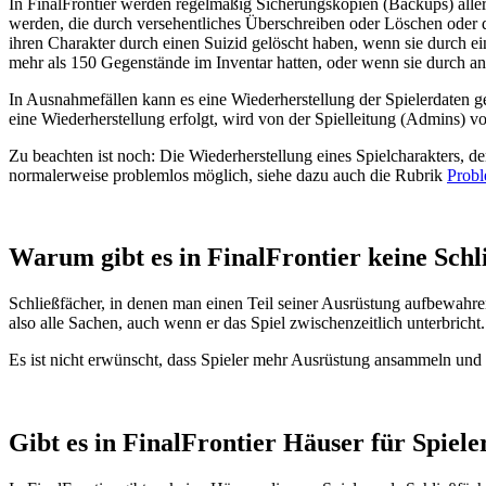
In FinalFrontier werden regelmäßig Sicherungskopien (Backups) aller
werden, die durch versehentliches Überschreiben oder Löschen oder d
ihren Charakter durch einen Suizid gelöscht haben, wenn sie durch e
mehr als 150 Gegenstände im Inventar hatten, oder wenn sie durch 
In Ausnahmefällen kann es eine Wiederherstellung der Spielerdaten g
eine Wiederherstellung erfolgt, wird von der Spielleitung (Admins) 
Zu beachten ist noch: Die Wiederherstellung eines Spielcharakters, d
normalerweise problemlos möglich, siehe dazu auch die Rubrik
Prob
Warum gibt es in FinalFrontier keine Schl
Schließfächer, in denen man einen Teil seiner Ausrüstung aufbewahren 
also alle Sachen, auch wenn er das Spiel zwischenzeitlich unterbrich
Es ist nicht erwünscht, dass Spieler mehr Ausrüstung ansammeln und 
Gibt es in FinalFrontier Häuser für Spiele