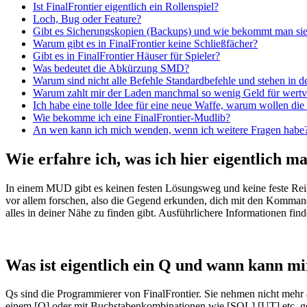
Ist FinalFrontier eigentlich ein Rollenspiel?
Loch, Bug oder Feature?
Gibt es Sicherungskopien (Backups) und wie bekommt man si
Warum gibt es in FinalFrontier keine Schließfächer?
Gibt es in FinalFrontier Häuser für Spieler?
Was bedeutet die Abkürzung SMD?
Warum sind nicht alle Befehle Standardbefehle und stehen in de
Warum zahlt mir der Laden manchmal so wenig Geld für wertv
Ich habe eine tolle Idee für eine neue Waffe, warum wollen die
Wie bekomme ich eine FinalFrontier-Mudlib?
An wen kann ich mich wenden, wenn ich weitere Fragen habe
Wie erfahre ich, was ich hier eigentlich ma
In einem MUD gibt es keinen festen Lösungsweg und keine feste Rei
vor allem forschen, also die Gegend erkunden, dich mit den Kommando
alles in deiner Nähe zu finden gibt. Ausführlichere Informationen find
Was ist eigentlich ein Q und wann kann mi
Qs sind die Programmierer von FinalFrontier. Sie nehmen nicht mehr
einem [Q] oder mit Buchstabenkombinationen wie [SOL] [UT] etc. ge