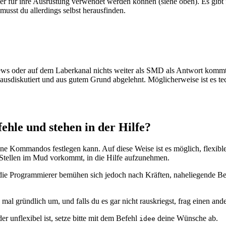
cher für ihre Ausrüstung verwendet werden können (siehe oben). Es gibt
usst du allerdings selbst herausfinden.
ews oder auf dem Laberkanal nichts weiter als SMD als Antwort komm
iskutiert und aus gutem Grund abgelehnt. Möglicherweise ist es techn
ehle und stehen in der Hilfe?
ne Kommandos festlegen kann. Auf diese Weise ist es möglich, flexiblere
 Stellen im Mud vorkommt, in die Hilfe aufzunehmen.
 die Programmierer bemühen sich jedoch nach Kräften, naheliegende Be
 mal gründlich um, und falls du es gar nicht rauskriegst, frag einen an
r unflexibel ist, setze bitte mit dem Befehl
deine Wünsche ab.
idee