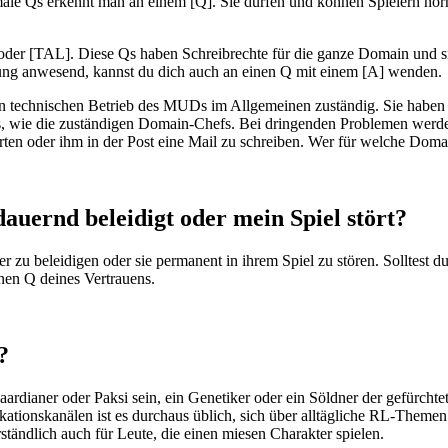
le Qs erkennt man an einem [Q]. Sie dürfen und können Spielern normal
r [TAL]. Diese Qs haben Schreibrechte für die ganze Domain und sind 
ung anwesend, kannst du dich auch an einen Q mit einem [A] wenden.
n technischen Betrieb des MUDs im Allgemeinen zuständig. Sie haben 
s, wie die zuständigen Domain-Chefs. Bei dringenden Problemen werde
ten oder ihm in der Post eine Mail zu schreiben. Wer für welche Domai
auernd beleidigt oder mein Spiel stört?
er zu beleidigen oder sie permanent in ihrem Spiel zu stören. Solltest 
nen Q deines Vertrauens.
?
kaardianer oder Paksi sein, ein Genetiker oder ein Söldner der gefürchte
onskanälen ist es durchaus üblich, sich über alltägliche RL-Themen zu
ständlich auch für Leute, die einen miesen Charakter spielen.