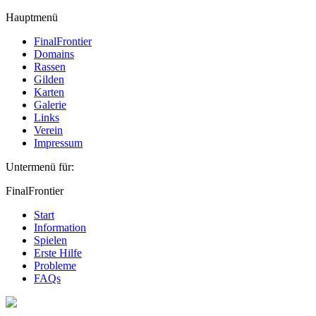
Hauptmenü
FinalFrontier
Domains
Rassen
Gilden
Karten
Galerie
Links
Verein
Impressum
Untermenü für:
FinalFrontier
Start
Information
Spielen
Erste Hilfe
Probleme
FAQs