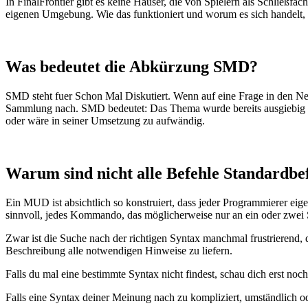
In FinalFrontier gibt es keine Häuser, die von Spielern als Schließfä
eigenen Umgebung. Wie das funktioniert und worum es sich handelt, m
Was bedeutet die Abkürzung SMD?
SMD steht fuer Schon Mal Diskutiert. Wenn auf eine Frage in den N
Sammlung nach. SMD bedeutet: Das Thema wurde bereits ausgiebig ausd
oder wäre in seiner Umsetzung zu aufwändig.
Warum sind nicht alle Befehle Standardbef
Ein MUD ist absichtlich so konstruiert, dass jeder Programmierer eige
sinnvoll, jedes Kommando, das möglicherweise nur an ein oder zwei
Zwar ist die Suche nach der richtigen Syntax manchmal frustrierend,
Beschreibung alle notwendigen Hinweise zu liefern.
Falls du mal eine bestimmte Syntax nicht findest, schau dich erst noch
Falls eine Syntax deiner Meinung nach zu kompliziert, umständlich ode