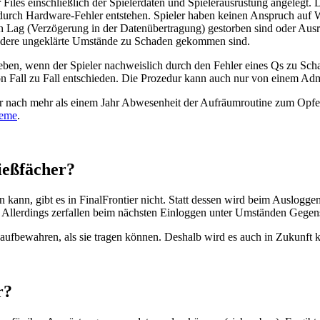
 Files einschließlich der Spielerdaten und Spielerausrüstung angeleg
urch Hardware-Fehler entstehen. Spieler haben keinen Anspruch auf Wi
in Lag (Verzögerung in der Datenübertragung) gestorben sind oder Ausr
andere ungeklärte Umstände zu Schaden gekommen sind.
eben, wenn der Spieler nachweislich durch den Fehler eines Qs zu Scha
von Fall zu Fall entschieden. Die Prozedur kann auch nur von einem A
er nach mehr als einem Jahr Abwesenheit der Aufräumroutine zum Opfer g
leme
.
ießfächer?
kann, gibt es in FinalFrontier nicht. Statt dessen wird beim Ausloggen
t. Allerdings zerfallen beim nächsten Einloggen unter Umständen Gegens
aufbewahren, als sie tragen können. Deshalb wird es auch in Zukunft k
r?