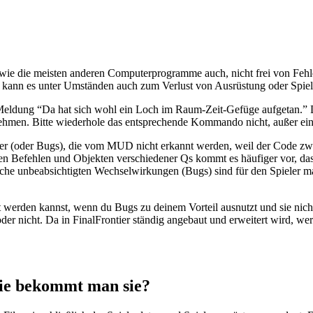
ie die meisten anderen Computerprogramme auch, nicht frei von Fehle
nn es unter Umständen auch zum Verlust von Ausrüstung oder Spieler
 Meldung “Da hat sich wohl ein Loch im Raum-Zeit-Gefüge aufgetan.
hmen. Bitte wiederhole das entsprechende Kommando nicht, außer ein 
r (oder Bugs), die vom MUD nicht erkannt werden, weil der Code zwar f
n Befehlen und Objekten verschiedener Qs kommt es häufiger vor, da
olche unbeabsichtigten Wechselwirkungen (Bugs) sind für den Spieler
ft werden kannst, wenn du Bugs zu deinem Vorteil ausnutzt und sie nich
 oder nicht. Da in FinalFrontier ständig angebaut und erweitert wird, 
wie bekommt man sie?