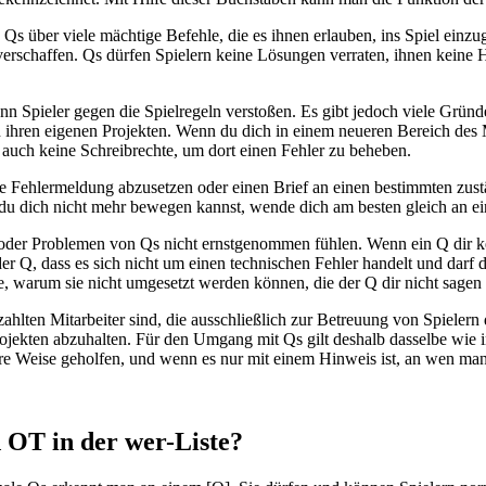
über viele mächtige Befehle, die es ihnen erlauben, ins Spiel einzugr
verschaffen. Qs dürfen Spielern keine Lösungen verraten, ihnen keine H
 Spieler gegen die Spielregeln verstoßen. Es gibt jedoch viele Gründe 
an ihren eigenen Projekten. Wenn du dich in einem neueren Bereich des
 auch keine Schreibrechte, um dort einen Fehler zu beheben.
ne Fehlermeldung abzusetzen oder einen Brief an einen bestimmten zust
du dich nicht mehr bewegen kannst, wende dich am besten gleich an e
oder Problemen von Qs nicht ernstgenommen fühlen. Wenn ein Q dir kein
er Q, dass es sich nicht um einen technischen Fehler handelt und darf d
de, warum sie nicht umgesetzt werden können, die der Q dir nicht sagen 
hlten Mitarbeiter sind, die ausschließlich zur Betreuung von Spielern 
jekten abzuhalten. Für den Umgang mit Qs gilt deshalb dasselbe wie in 
dere Weise geholfen, und wenn es nur mit einem Hinweis ist, an wen man
OT in der wer-Liste?