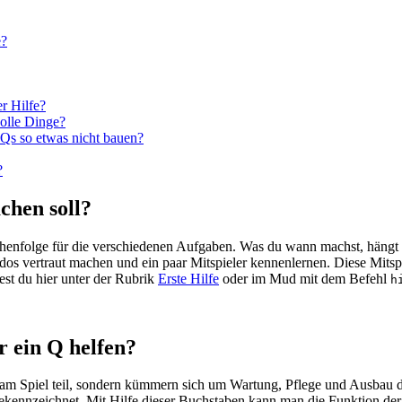
e?
r Hilfe?
olle Dinge?
 Qs so etwas nicht bauen?
?
chen soll?
henfolge für die verschiedenen Aufgaben. Was du wann machst, hängt 
s vertraut machen und ein paar Mitspieler kennenlernen. Diese Mitspi
est du hier unter der Rubrik
Erste Hilfe
oder im Mud mit dem Befehl
h
r ein Q helfen?
 am Spiel teil, sondern kümmern sich um Wartung, Pflege und Ausbau 
kennzeichnet. Mit Hilfe dieser Buchstaben kann man die Funktion der