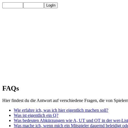
FAQs
Hier findest du die Antwort auf verschiedene Fragen, die von Spieler
Wie erfahre ich, was ich hier eigentlich machen soll?
Was ist eigentlich ein Q?
Was bedeuten Abkürzungen wie A, UT und OT in der wer-Lis
Was mache ich, wenn mich ein Mitspieler dauernd beleidigt ode