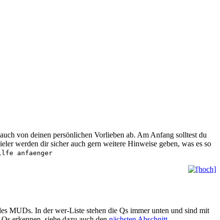
auch von deinen persönlichen Vorlieben ab. Am Anfang solltest du
eler werden dir sicher auch gern weitere Hinweise geben, was es so
ilfe anfaenger
des MUDs. In der wer-Liste stehen die Qs immer unten und sind mit
 Qs erkennen, siehe dazu auch den
nächsten Abschnitt
.