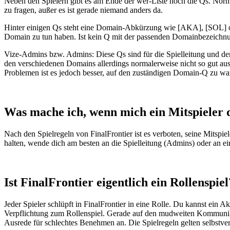
Neben den Spielern gibt es am Ende der wer-Liste noch die Qs. Norma
zu fragen, außer es ist gerade niemand anders da.
Hinter einigen Qs steht eine Domain-Abkürzung wie [AKA], [SOL] ode
Domain zu tun haben. Ist kein Q mit der passenden Domainbezeichn
Vize-Admins bzw. Admins: Diese Qs sind für die Spielleitung und de
den verschiedenen Domains allerdings normalerweise nicht so gut au
Problemen ist es jedoch besser, auf den zuständigen Domain-Q zu war
Was mache ich, wenn mich ein Mitspieler d
Nach den Spielregeln von FinalFrontier ist es verboten, seine Mitspiel
halten, wende dich am besten an die Spielleitung (Admins) oder an ei
Ist FinalFrontier eigentlich ein Rollenspiel
Jeder Spieler schlüpft in FinalFrontier in eine Rolle. Du kannst ein A
Verpflichtung zum Rollenspiel. Gerade auf den mudweiten Kommunikati
Ausrede für schlechtes Benehmen an. Die Spielregeln gelten selbstver